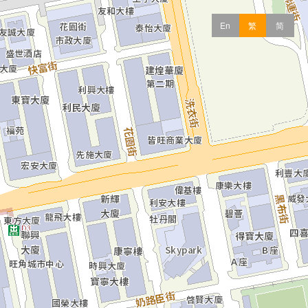
En
繁
简