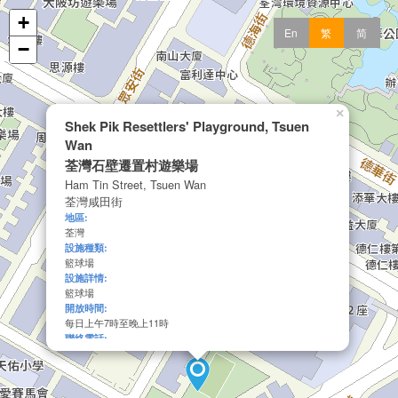
+
En
繁
简
−
×
Shek Pik Resettlers' Playground, Tsuen
Wan
荃灣石壁遷置村遊樂場
Ham Tin Street, Tsuen Wan
荃灣咸田街
地區:
荃灣
設施種類:
籃球場
設施詳情:
籃球場
開放時間:
每日上午7時至晚上11時
聯絡電話:
2212 9752
網頁:
http://www.lcsd.gov.hk/tc/facilities/facilitieslist.html